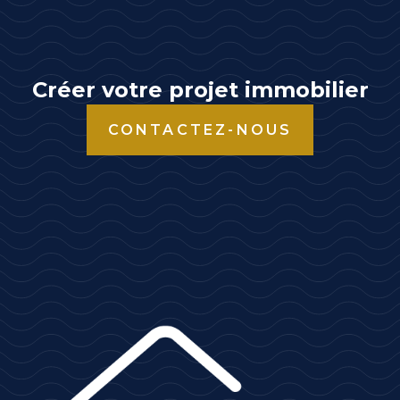
r
n
a
t
Créer votre projet immobilier
i
CONTACTEZ-NOUS
v
e
: