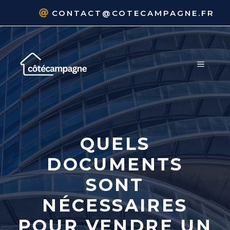
Aller
CONTACT@COTECAMPAGNE.FR
au
contenu
MENU
QUELS
DOCUMENTS
SONT
NÉCESSAIRES
POUR VENDRE UN