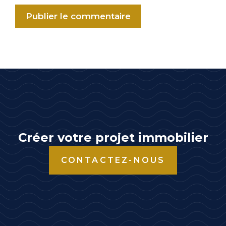
A
l
t
e
r
n
a
t
Créer votre projet immobilier
i
CONTACTEZ-NOUS
v
e
: