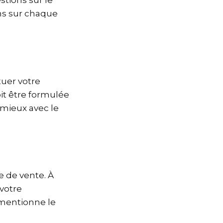
stions sur le
ons sur chaque
tuer votre
oit être formulée
 mieux avec le
e de vente. À
votre
 mentionne le