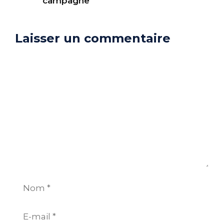
campagne
Laisser un commentaire
Commentaire
Nom
E-