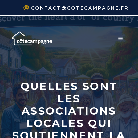
Aller
CONTACT@COTECAMPAGNE.FR
au
contenu
MENU
QUELLES SONT
LES
ASSOCIATIONS
LOCALES QUI
SOUTIENNENT LA