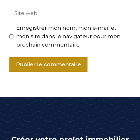
mail
Site
web
Enregistrer mon nom, mon e-mail et
mon site dans le navigateur pour mon
prochain commentaire.
A
l
t
e
r
n
a
t
Créer votre projet immobilier