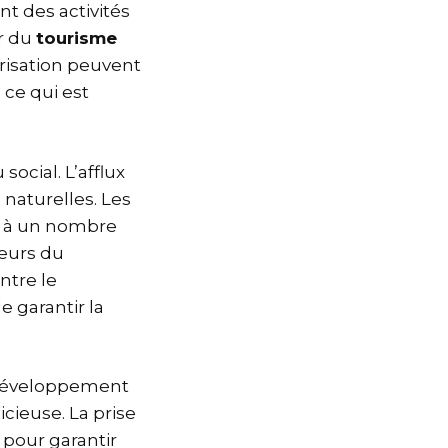
t des activités
r du
tourisme
orisation peuvent
 ce qui est
ocial. L’afflux
 naturelles. Les
ue à un nombre
teurs du
ntre le
e garantir la
e développement
cieuse. La prise
 pour garantir