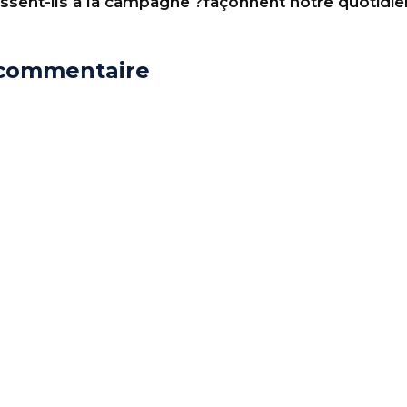
ssent-ils à la campagne ?
façonnent notre quotidie
 commentaire