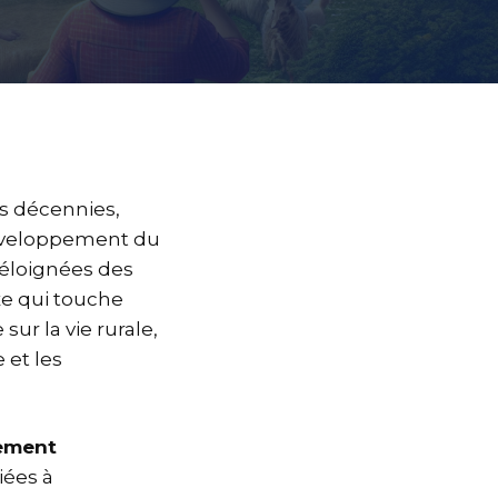
s décennies,
développement du
s éloignées des
e qui touche
sur la vie rurale,
 et les
ement
iées à