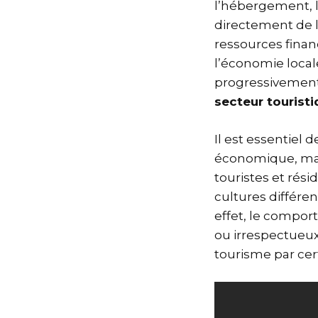
l’hébergement, la
directement de l
ressources finan
l’économie locale
progressivement d
secteur tourist
Il est essentiel
économique, mais
touristes et rési
cultures différe
effet, le compor
ou irrespectueux 
tourisme par ce