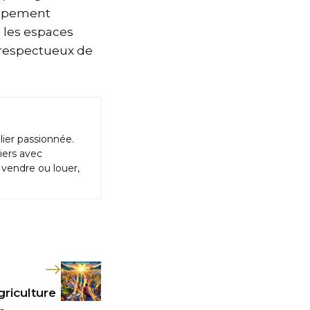
oppement
e les espaces
 respectueux de
lier passionnée.
iers avec
vendre ou louer,
griculture