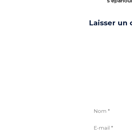
s’épanoui
Laisser un
Commentaire
Nom
E-