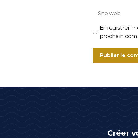
mail
Site
web
Enregistrer m
prochain com
A
l
t
e
r
n
a
t
Créer v
i