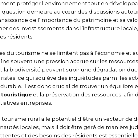
mment protéger l’environnement tout en développan
tte question demeure au cœur des discussions autou
onnaissance de l’importance du patrimoine et sa val
 des investissements dans l’infrastructure locale,
es résidents.
 du tourisme ne se limitent pas à l’économie et au s
raîne souvent une pression accrue sur les ressources
et la biodiversité peuvent subir une dégradation d
uristes, ce qui soulève des inquiétudes parmi les ac
rable. Il est donc crucial de trouver un équilibre e
touristique
et la préservation des ressources, afin d
tiatives entreprises.
e tourisme rural a le potentiel d’être un vecteur d
utés locales, mais il doit être géré de manière judi
tentes et des besoins des résidents est essentielle