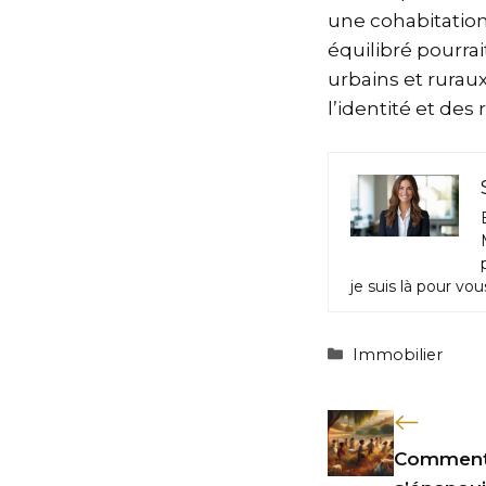
une cohabitatio
équilibré pourra
urbains et rurau
l’identité et des
je suis là pour vo
Catégories
Immobilier
Comment 