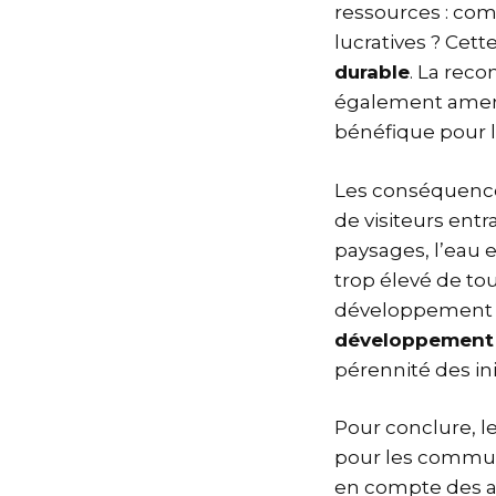
ressources : co
lucratives ? Ce
durable
. La rec
également amener
bénéfique pour l
Les conséquences
de visiteurs ent
paysages, l’eau 
trop élevé de to
développement du
développement 
pérennité des ini
Pour conclure, l
pour les communa
en compte des at