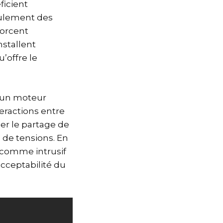
ficient
eulement des
forcent
nstallent
’offre le
t un moteur
eractions entre
ser le partage de
 de tensions. En
u comme intrusif
acceptabilité du