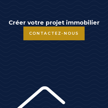
r
n
a
t
Créer votre projet immobilier
i
CONTACTEZ-NOUS
v
e
: