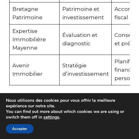
Bretagne
Patrimoine et
Accomp
Patrimoine
investissement
fiscal et
Expertise
Évaluation et
Conseils 
Immobilière
diagnostic
et précis
Mayenne
Planifica
Avenir
Stratégie
financièr
Immobilier
d’investissement
personna
Nous utilisons des cookies pour vous offrir la meilleure
Questions fréquentes sur
expérience sur notre site.
You can find out more about which cookies we are using or
l’investissement
switch them off in
settings
.
immobilier en Mayenne
Accepter