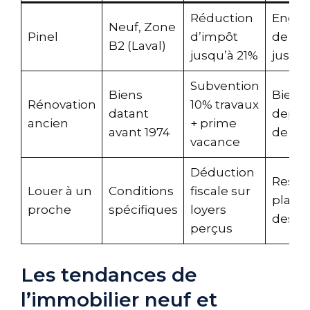
Réduction
Enga
Neuf, Zone
Pinel
d’impôt
de loc
B2 (Laval)
jusqu’à 21%
jusqu’
Subvention
Biens
Bien 
Rénovation
10% travaux
datant
depui
ancien
+ prime
avant 1974
de 2 a
vacance
Déduction
Respe
Louer à un
Conditions
fiscale sur
plafo
proche
spécifiques
loyers
des lo
perçus
Les tendances de
l’immobilier neuf et