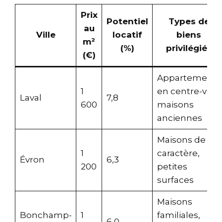
Prix
Potentiel
Types de
au
Ville
locatif
biens
m²
(%)
privilégiés
(€)
Appartements
1
en centre-ville,
Laval
7,8
600
maisons
anciennes
Maisons de
1
caractère,
Évron
6,3
200
petites
surfaces
Maisons
Bonchamp-
1
familiales,
6,0