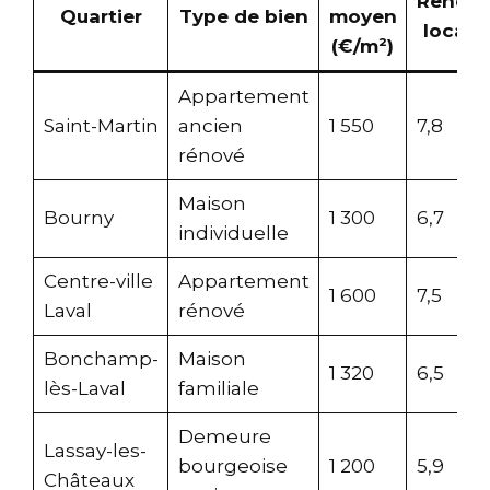
Rende
Quartier
Type de bien
moyen
locatif
(€/m²)
Appartement
Saint-Martin
ancien
1 550
7,8
rénové
Maison
Bourny
1 300
6,7
individuelle
Centre-ville
Appartement
1 600
7,5
Laval
rénové
Bonchamp-
Maison
1 320
6,5
lès-Laval
familiale
Demeure
Lassay-les-
bourgeoise
1 200
5,9
Châteaux