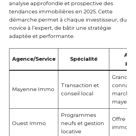
analyse approfondie et prospective des
tendances immobilières en 2025. Cette
démarche permet à chaque investisseur, du
novice à l’expert, de bâtir une stratégie
adaptée et performante.
Ava
Agence/Service
Spécialité
pri
Grande
Transaction et
connaiss
Mayenne Immo
conseil local
marché
mayenna
Programmes
Offre éla
Ouest Immo
neufs et gestion
immobili
locative