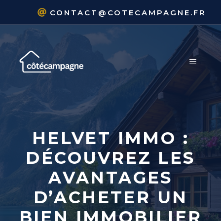
Aller
CONTACT@COTECAMPAGNE.FR
au
contenu
MENU
HELVET IMMO :
DÉCOUVREZ LES
AVANTAGES
D’ACHETER UN
BIEN IMMOBILIER