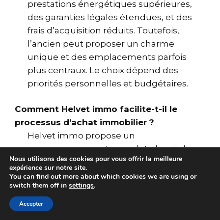
prestations énergétiques supérieures,
des garanties légales étendues, et des
frais d’acquisition réduits. Toutefois,
l’ancien peut proposer un charme
unique et des emplacements parfois
plus centraux. Le choix dépend des
priorités personnelles et budgétaires.
Comment Helvet immo facilite-t-il le
processus d’achat immobilier ?
Helvet immo propose un
accompagnement complet, depuis la
Nous utilisons des cookies pour vous offrir la meilleure
définition du projet jusqu’au suivi post-
expérience sur notre site.
achat, en passant par la recherche
You can find out more about which cookies we are using or
switch them off in
settings
.
personnalisée, le conseil financier, et
la négociation, assurant une
Accepter
transaction sécurisée et optimale.