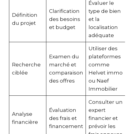
Évaluer le
Clarification
type de bien
Définition
des besoins
et la
du projet
et budget
localisation
adéquate
Utiliser des
Examen du
plateformes
Recherche
marché et
comme
ciblée
comparaison
Helvet immo
des offres
ou
Naef
Immobilier
Consulter un
Évaluation
expert
Analyse
des frais et
financier et
financière
financement
prévoir les