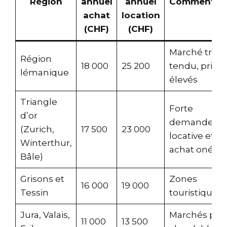
Région
annuel
annuel
Commentair
achat
location
(CHF)
(CHF)
Marché très
Région
18 000
25 200
tendu, prix
lémanique
élevés
Triangle
Forte
d’or
demande
(Zurich,
17 500
23 000
locative et
Winterthur,
achat onére
Bâle)
Grisons et
Zones
16 000
19 000
Tessin
touristiques
Jura, Valais,
Marchés plu
11 000
13 500