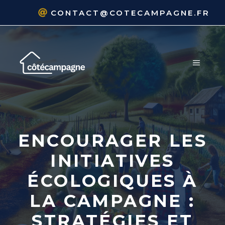
Aller
CONTACT@COTECAMPAGNE.FR
au
contenu
MENU
ENCOURAGER LES
INITIATIVES
ÉCOLOGIQUES À
LA CAMPAGNE :
STRATÉGIES ET