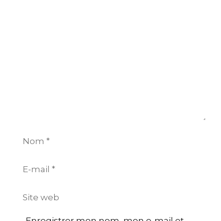
Commentaire
Nom
E-
mail
Site
web
Enregistrer mon nom, mon e-mail et