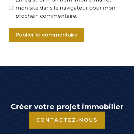
mon site dans le navigateur pour mon
prochain commentaire.
A
l
t
e
r
n
a
t
Créer votre projet immobilier
i
CONTACTEZ-NOUS
v
e