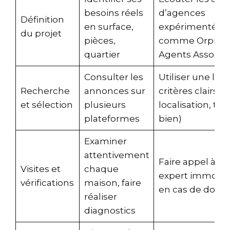
besoins réels
d’agences
Définition
en surface,
expérimentées
du projet
pièces,
comme Orpi ou
quartier
Agents Associé
Consulter les
Utiliser une list
Recherche
annonces sur
critères clairs (pr
et sélection
plusieurs
localisation, typ
plateformes
bien)
Examiner
attentivement
Faire appel à un
Visites et
chaque
expert immobili
vérifications
maison, faire
en cas de dout
réaliser
diagnostics