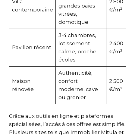
Villa
2 800
grandes baies
v
contemporaine
€/m²
vitrées,
domotique
3-4 chambres,
lotissement
2 400
Pavillon récent
calme, proche
€/m²
écoles
Authenticité,
Maison
confort
2 500
v
rénovée
moderne, cave
€/m²
ou grenier
Grâce aux outils en ligne et plateformes
spécialisées, l’accès à ces offres est simplifié.
Plusieurs sites tels que
Immobilier Mitula
et