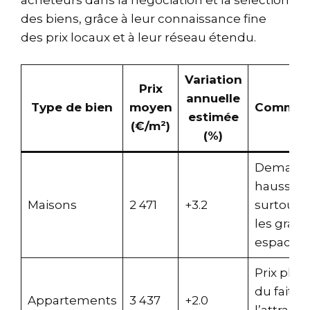
des biens, grâce à leur connaissance fine
des prix locaux et à leur réseau étendu.
Variation
Prix
annuelle
Type de bien
moyen
Comment
estimée
(€/m²)
(%)
Demand
hausse,
Maisons
2 471
+3.2
surtout 
les gran
espaces
Prix plus
du fait d
Appartements
3 437
+2.0