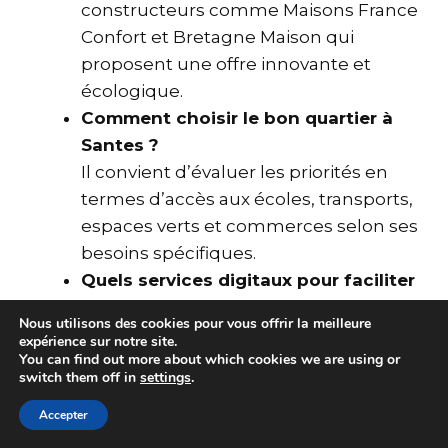
constructeurs comme Maisons France
Confort et Bretagne Maison qui
proposent une offre innovante et
écologique.
Comment choisir le bon quartier à
Santes ?
Il convient d’évaluer les priorités en
termes d’accès aux écoles, transports,
espaces verts et commerces selon ses
besoins spécifiques.
Quels services digitaux pour faciliter
la recherche de maison ?
Nous utilisons des cookies pour vous offrir la meilleure
Des plateformes comme
SeLoger
,
expérience sur notre site.
You can find out more about which cookies we are using or
Entre Particuliers
ou
Immobilier Mitula
switch them off in
settings
.
proposent des outils performants et
complets avec alertes personnalisées.
Accepter