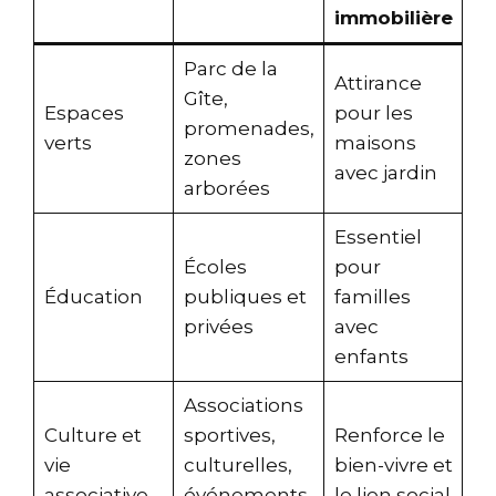
immobilière
Parc de la
Attirance
Gîte,
Espaces
pour les
promenades,
verts
maisons
zones
avec jardin
arborées
Essentiel
Écoles
pour
Éducation
publiques et
familles
privées
avec
enfants
Associations
Culture et
sportives,
Renforce le
vie
culturelles,
bien-vivre et
associative
événements
le lien social