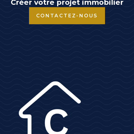
t
Créer votre projet immobilier
i
CONTACTEZ-NOUS
v
e
: