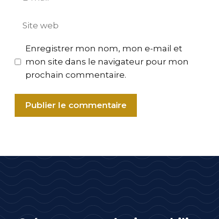
mail
Site
web
Enregistrer mon nom, mon e-mail et
mon site dans le navigateur pour mon
prochain commentaire.
A
l
t
e
r
n
a