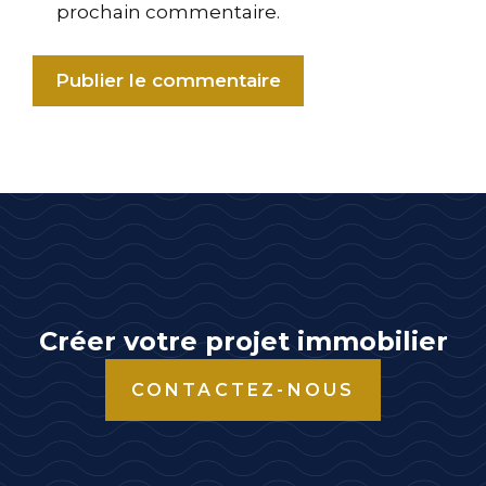
prochain commentaire.
A
l
t
e
r
n
a
t
Créer votre projet immobilier
i
CONTACTEZ-NOUS
v
e
: