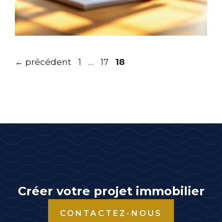
Page
Page
Page
←
précédent
1
…
17
18
Créer votre projet immobilier
CONTACTEZ-NOUS